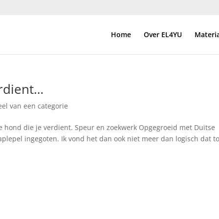
Home
Over EL4YU
Materi
erdient…
el van een categorie
jd de hond die je verdient. Speur en zoekwerk Opgegroeid met Duitse
aplepel ingegoten. Ik vond het dan ook niet meer dan logisch dat t