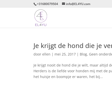
+31680079504
info@EL4YU.com
Je krijgt de hond die je v
door
ellen
|
mei 25, 2017
|
Blog
,
Geen onderde
Je krijgt nooit de hond die je wilt, maar alti
Herders is de liefde voor honden mij met de p
het huisje en boompje er waren, het bij...