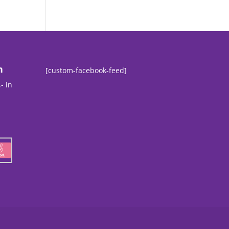
n
[custom-facebook-feed]
- in